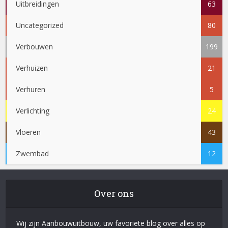
Uitbreidingen
63
Uncategorized
80
Verbouwen
199
Verhuizen
21
Verhuren
5
Verlichting
24
Vloeren
43
Zwembad
12
Over ons
Wij zijn Aanbouwuitbouw, uw favoriete blog over alles op