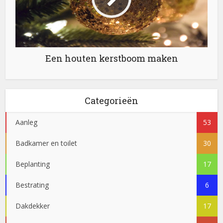
Een houten kerstboom maken
Categorieën
Aanleg
53
Badkamer en toilet
30
Beplanting
17
Bestrating
6
Dakdekker
17