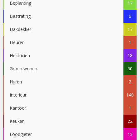
Beplanting
17
Bestrating
6
Dakdekker
17
Deuren
1
Elektricien
18
Groen wonen
50
Huren
2
Interieur
148
Kantoor
1
Keuken
22
Loodgieter
13