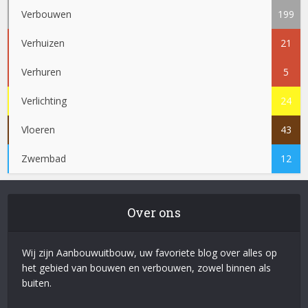
Verbouwen
199
Verhuizen
21
Verhuren
5
Verlichting
24
Vloeren
43
Zwembad
12
Over ons
Wij zijn Aanbouwuitbouw, uw favoriete blog over alles op
het gebied van bouwen en verbouwen, zowel binnen als
buiten.