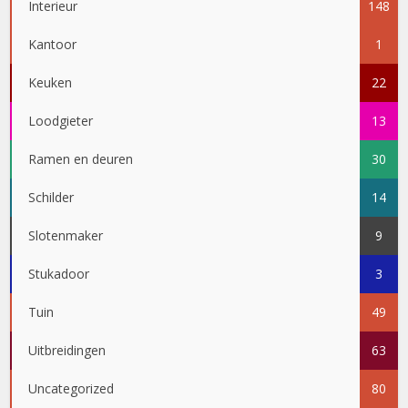
Interieur
148
Kantoor
1
Keuken
22
Loodgieter
13
Ramen en deuren
30
Schilder
14
Slotenmaker
9
Stukadoor
3
Tuin
49
Uitbreidingen
63
Uncategorized
80