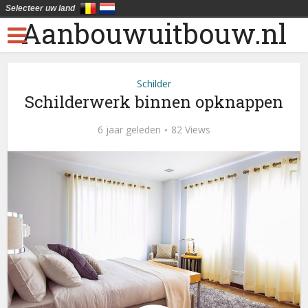
Selecteer uw land
Aanbouwuitbouw.nl
Schilder
Schilderwerk binnen opknappen
6 jaar geleden
82 Views