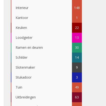
Interieur
148
Kantoor
1
Keuken
22
Loodgieter
13
Ramen en deuren
30
Schilder
14
Slotenmaker
9
Stukadoor
3
Tuin
49
Uitbreidingen
63