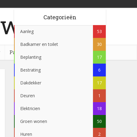
w.nl
Categorieën
Aanleg
53
Badkamer en toilet
30
g
Partner
Beplanting
17
Bestrating
6
Dakdekker
17
Deuren
1
Elektricien
18
Groen wonen
50
Huren
2