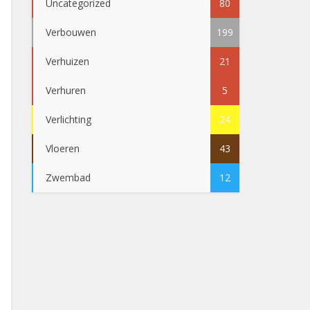
Uncategorized
80
Verbouwen
199
Verhuizen
21
Verhuren
5
Verlichting
24
Vloeren
43
Zwembad
12