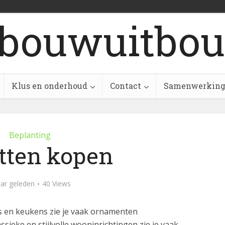
bouwuitbou
Klus en onderhoud
Contact
Samenwerkin
Beplanting
tten kopen
aar geleden
40 Views
s en keukens zie je vaak ornamenten
sieke en stijlvolle wooninrichtingen zie je vaak