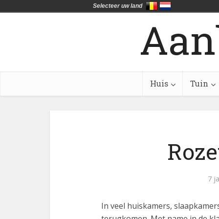
Selecteer uw land
Aan
Huis
Tuin
Roze
7 j
In veel huiskamers, slaapkamer
terugkomen. Met name in de klas