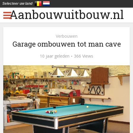
Selecteer uw land
Aanbouwuitbouw.nl
Verbouwen
Garage ombouwen tot man cave
10 jaar geleden
366 Views