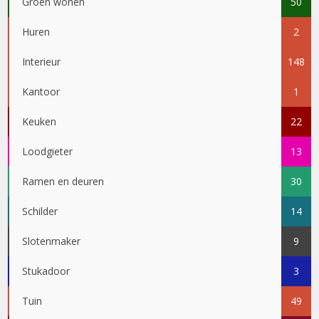
Groen wonen
50
Huren
2
Interieur
148
Kantoor
1
Keuken
22
Loodgieter
13
Ramen en deuren
30
Schilder
14
Slotenmaker
9
Stukadoor
3
Tuin
49