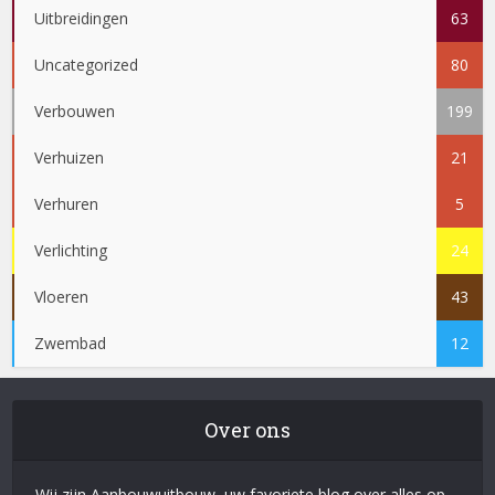
Uitbreidingen
63
Uncategorized
80
Verbouwen
199
Verhuizen
21
Verhuren
5
Verlichting
24
Vloeren
43
Zwembad
12
Over ons
Wij zijn Aanbouwuitbouw, uw favoriete blog over alles op