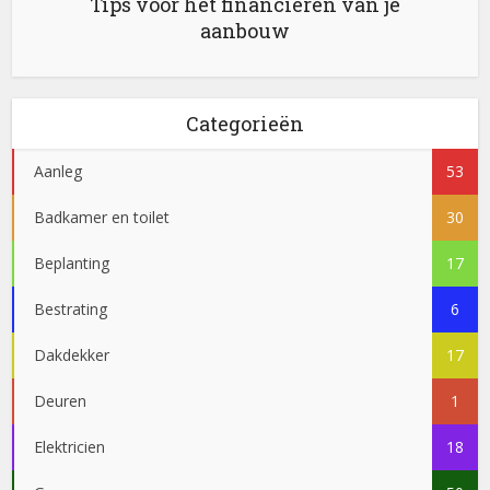
Tips voor het financieren van je
aanbouw
Categorieën
Aanleg
53
Badkamer en toilet
30
Beplanting
17
Bestrating
6
Dakdekker
17
Deuren
1
Elektricien
18