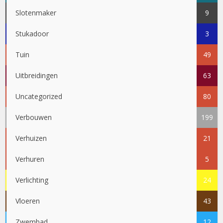
Slotenmaker
9
Stukadoor
3
Tuin
49
Uitbreidingen
63
Uncategorized
80
Verbouwen
199
Verhuizen
21
Verhuren
5
Verlichting
24
Vloeren
43
Zwembad
12