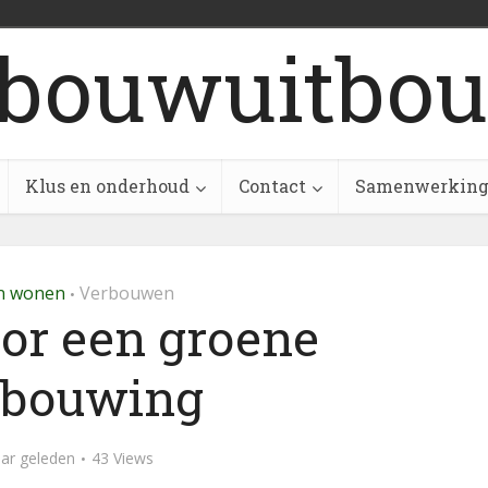
bouwuitbou
Klus en onderhoud
Contact
Samenwerkin
n wonen
Verbouwen
•
oor een groene
rbouwing
aar geleden
43 Views