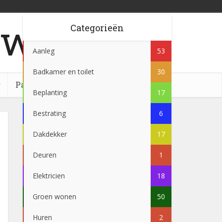
w.nl
Categorieën
Aanleg
53
Badkamer en toilet
30
g
Partner
Beplanting
17
Bestrating
6
Dakdekker
17
Deuren
1
Elektricien
18
Groen wonen
50
Huren
2