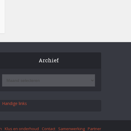
Archief
Handige links
n
Klus en onderhoud
Contact
Samenwerking
Partner