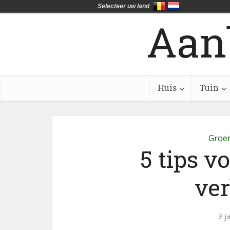
Selecteer uw land
Aan
Huis
Tuin
Groe
5 tips v
ve
9 j