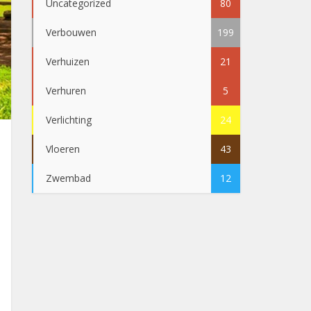
Uncategorized
80
Verbouwen
199
Verhuizen
21
Verhuren
5
Verlichting
24
Vloeren
43
Zwembad
12