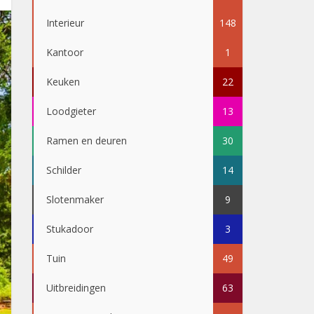
Interieur
148
Kantoor
1
Keuken
22
Loodgieter
13
Ramen en deuren
30
Schilder
14
Slotenmaker
9
Stukadoor
3
Tuin
49
Uitbreidingen
63