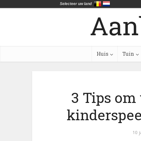
Selecteer uw land
Aan
Huis
Tuin
3 Tips om
kinderspee
10 j