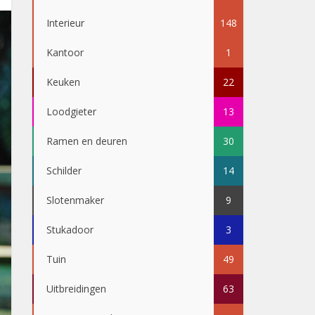
Interieur
148
Kantoor
1
Keuken
22
Loodgieter
13
Ramen en deuren
30
Schilder
14
Slotenmaker
9
Stukadoor
3
Tuin
49
Uitbreidingen
63