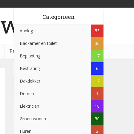
w.nl
Categorieën
Aanleg
53
Badkamer en toilet
30
g
Partner
Beplanting
17
Bestrating
6
Dakdekker
17
Deuren
1
Elektricien
18
Groen wonen
50
Huren
2