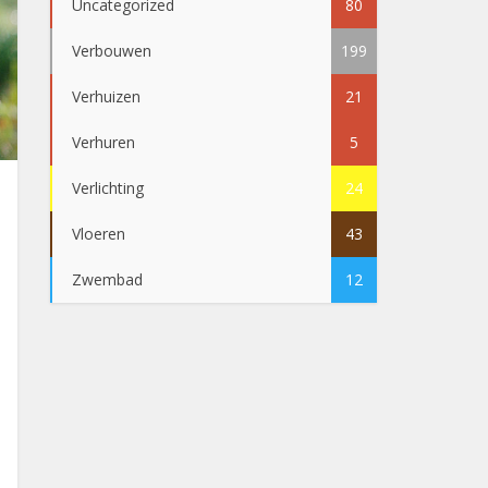
Uncategorized
80
Verbouwen
199
Verhuizen
21
Verhuren
5
Verlichting
24
Vloeren
43
Zwembad
12