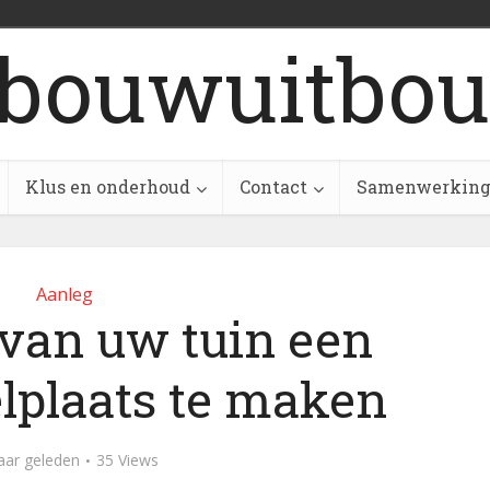
bouwuitbou
Klus en onderhoud
Contact
Samenwerkin
Aanleg
 van uw tuin een
lplaats te maken
aar geleden
35 Views