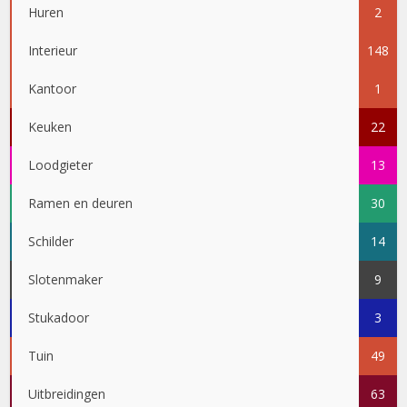
Huren
2
Interieur
148
Kantoor
1
Keuken
22
Loodgieter
13
Ramen en deuren
30
Schilder
14
Slotenmaker
9
Stukadoor
3
Tuin
49
Uitbreidingen
63