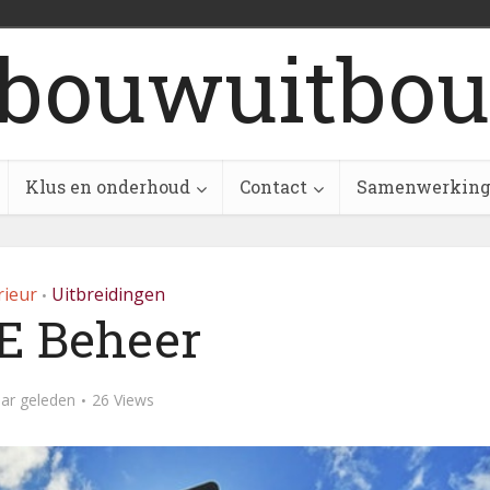
bouwuitbou
Klus en onderhoud
Contact
Samenwerkin
rieur
Uitbreidingen
•
E Beheer
aar geleden
26 Views