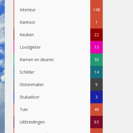
Interieur
148
Kantoor
1
Keuken
22
Loodgieter
13
Ramen en deuren
30
Schilder
14
Slotenmaker
9
Stukadoor
3
Tuin
49
Uitbreidingen
63