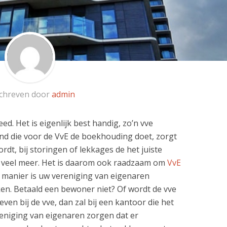
chreven door
admin
ed. Het is eigenlijk best handig, zo’n vve
nd die voor de VvE de boekhouding doet, zorgt
rdt, bij storingen of lekkages de het juiste
g veel meer. Het is daarom ook raadzaam om
VvE
e manier is uw vereniging van eigenaren
ken. Betaald een bewoner niet? Of wordt de vve
ven bij de vve, dan zal bij een kantoor die het
reniging van eigenaren zorgen dat er