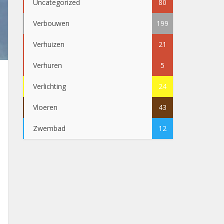
Uncategorized
80
Verbouwen
199
Verhuizen
21
Verhuren
5
Verlichting
24
Vloeren
43
Zwembad
12