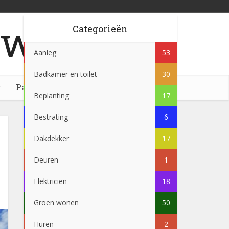
w.nl
Categorieën
Aanleg
53
Badkamer en toilet
30
g
Partner
Beplanting
17
Bestrating
6
Dakdekker
17
Deuren
1
Elektricien
18
Groen wonen
50
Huren
2