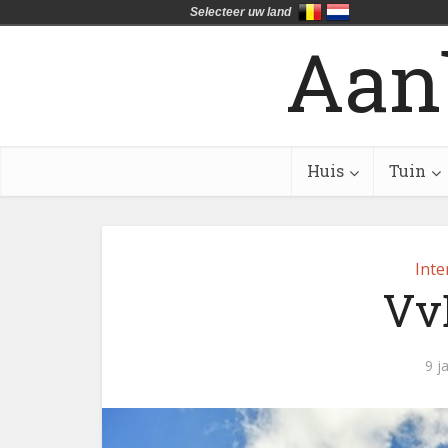
Selecteer uw land
Aan
Huis
Tuin
Inte
Vv
9 j