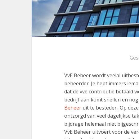
Ges
VvE Beheer wordt veelal uitbeste
beheerder. Je hebt immers iema
dat de vve contributie betaald wo
bedrijf aan komt snellen en no
Beheer
uit te besteden. Op dez
ontzorgd van veel dagelijkse ta
bijdrage helemaal niet bijgeschre
VvE Beheer uitvoert voor de ve