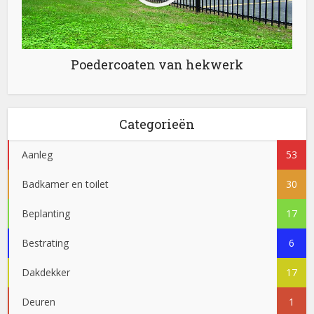
Poedercoaten van hekwerk
Categorieën
Aanleg
53
Badkamer en toilet
30
Beplanting
17
Bestrating
6
Dakdekker
17
Deuren
1