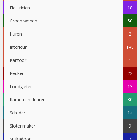
Elektricien
18
Groen wonen
50
Huren
2
Interieur
148
Kantoor
1
Keuken
22
Loodgieter
13
Ramen en deuren
30
Schilder
14
Slotenmaker
9
Stukadoor
3