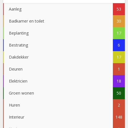
Aanleg
53
Badkamer en toilet
30
Beplanting
17
Bestrating
6
Dakdekker
17
Deuren
1
Elektricien
18
Groen wonen
50
Huren
2
Interieur
148