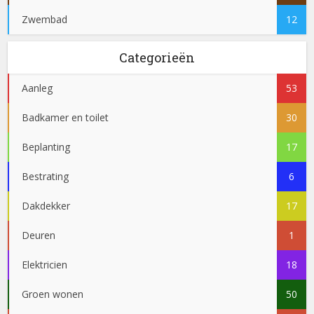
Zwembad
12
Categorieën
Aanleg
53
Badkamer en toilet
30
Beplanting
17
Bestrating
6
Dakdekker
17
Deuren
1
Elektricien
18
Groen wonen
50