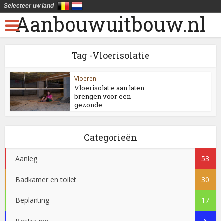
Selecteer uw land
Aanbouwuitbouw.nl
Tag -Vloerisolatie
Vloeren
Vloerisolatie aan laten
brengen voor een
gezonde...
Categorieën
Aanleg
53
Badkamer en toilet
30
Beplanting
17
Bestrating
6