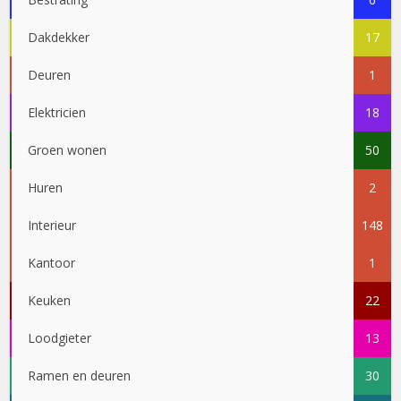
Dakdekker
17
Deuren
1
Elektricien
18
Groen wonen
50
Huren
2
Interieur
148
Kantoor
1
Keuken
22
Loodgieter
13
Ramen en deuren
30