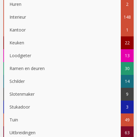
Huren
2
Interieur
148
Kantoor
1
Keuken
22
Loodgieter
13
Ramen en deuren
30
Schilder
14
Slotenmaker
9
Stukadoor
3
Tuin
49
Uitbreidingen
63