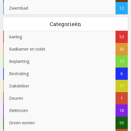
Zwembad
12
Categorieën
Aanleg
53
Badkamer en toilet
30
Beplanting
17
Bestrating
6
Dakdekker
17
Deuren
1
Elektricien
18
Groen wonen
50