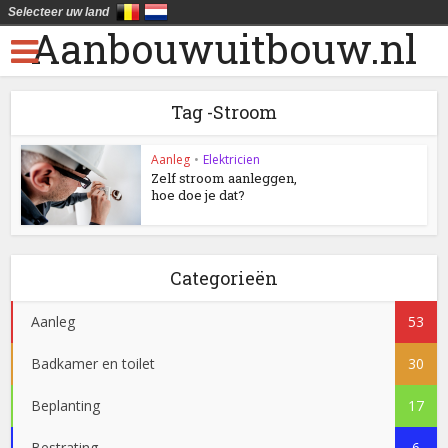
Selecteer uw land
Aanbouwuitbouw.nl
Tag -Stroom
Aanleg
•
Elektricien
Zelf stroom aanleggen,
hoe doe je dat?
Categorieën
Aanleg
53
Badkamer en toilet
30
Beplanting
17
Bestrating
6