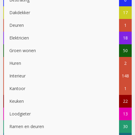
Dakdekker
17
Deuren
1
Elektricien
18
Groen wonen
50
Huren
2
Interieur
148
Kantoor
1
Keuken
22
Loodgieter
13
Ramen en deuren
30