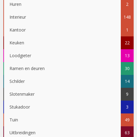
Huren
2
Interieur
148
Kantoor
1
Keuken
22
Loodgieter
13
Ramen en deuren
30
Schilder
14
Slotenmaker
9
Stukadoor
3
Tuin
49
Uitbreidingen
63