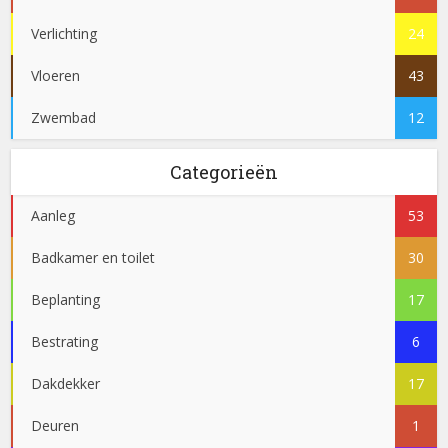
Verlichting
24
Vloeren
43
Zwembad
12
Categorieën
Aanleg
53
Badkamer en toilet
30
Beplanting
17
Bestrating
6
Dakdekker
17
Deuren
1