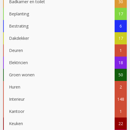
Badkamer en toilet
30
Beplanting
17
Bestrating
6
Dakdekker
17
Deuren
1
Elektricien
18
Groen wonen
50
Huren
2
Interieur
148
Kantoor
1
Keuken
22