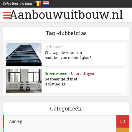
Selecteer uw land
Aanbouwuitbouw.nl
Tag -dubbelglas
Verbouwen
Wat zijn de voor- en
nadelen van dubbel glas?
Groen wonen
•
Uitbreidingen
Bespaar geld met
isolatieglas
Categorieën
Aanleg
53