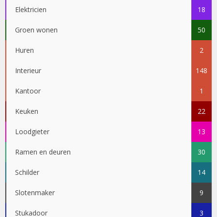
Elektricien
18
Groen wonen
50
Huren
2
Interieur
148
Kantoor
1
Keuken
22
Loodgieter
13
Ramen en deuren
30
Schilder
14
Slotenmaker
9
Stukadoor
3