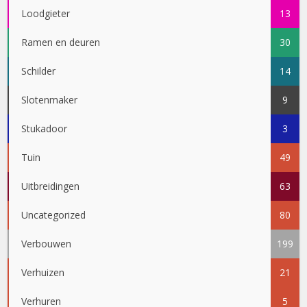
Loodgieter
13
Ramen en deuren
30
Schilder
14
Slotenmaker
9
Stukadoor
3
Tuin
49
Uitbreidingen
63
Uncategorized
80
Verbouwen
199
Verhuizen
21
Verhuren
5