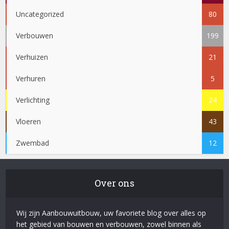
Uncategorized
80
Verbouwen
199
Verhuizen
21
Verhuren
5
Verlichting
24
Vloeren
43
Zwembad
12
Over ons
Wij zijn Aanbouwuitbouw, uw favoriete blog over alles op
het gebied van bouwen en verbouwen, zowel binnen als