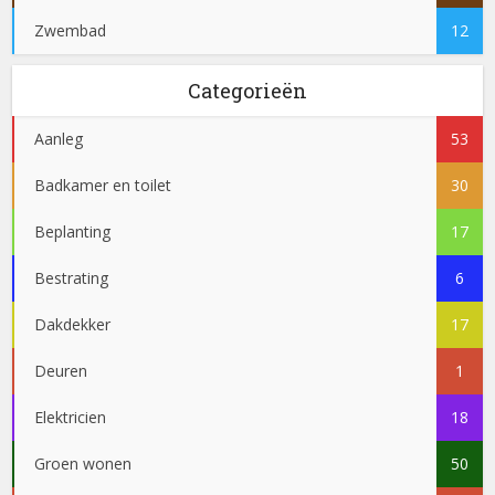
Zwembad
12
Categorieën
Aanleg
53
Badkamer en toilet
30
Beplanting
17
Bestrating
6
Dakdekker
17
Deuren
1
Elektricien
18
Groen wonen
50