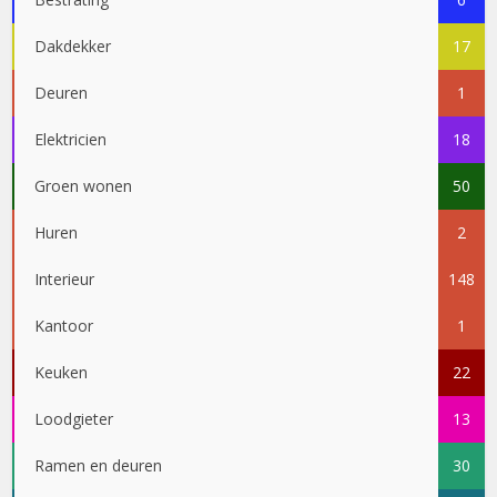
Dakdekker
17
Deuren
1
Elektricien
18
Groen wonen
50
Huren
2
Interieur
148
Kantoor
1
Keuken
22
Loodgieter
13
Ramen en deuren
30