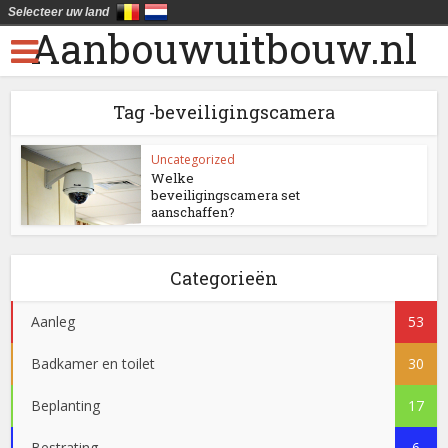
Selecteer uw land
Aanbouwuitbouw.nl
Tag -beveiligingscamera
Uncategorized
Welke
beveiligingscamera set
aanschaffen?
Categorieën
Aanleg
53
Badkamer en toilet
30
Beplanting
17
Bestrating
6