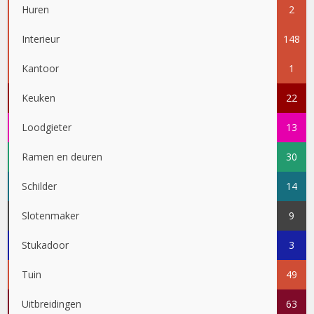
Huren
2
Interieur
148
Kantoor
1
Keuken
22
Loodgieter
13
Ramen en deuren
30
Schilder
14
Slotenmaker
9
Stukadoor
3
Tuin
49
Uitbreidingen
63