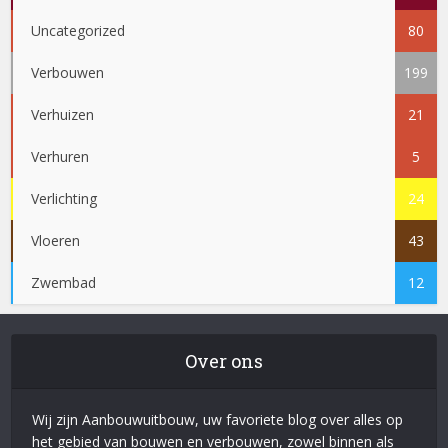
Uncategorized
80
Verbouwen
199
Verhuizen
21
Verhuren
5
Verlichting
24
Vloeren
43
Zwembad
12
Over ons
Wij zijn Aanbouwuitbouw, uw favoriete blog over alles op
het gebied van bouwen en verbouwen, zowel binnen als