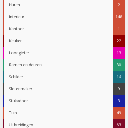
Huren
2
Interieur
148
Kantoor
1
Keuken
22
Loodgieter
13
Ramen en deuren
30
Schilder
14
Slotenmaker
9
Stukadoor
3
Tuin
49
Uitbreidingen
63