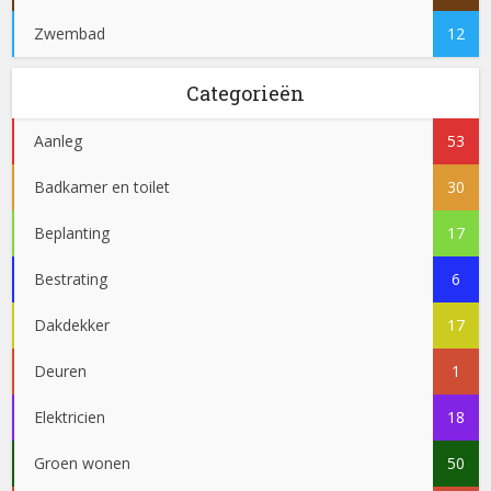
Zwembad
12
Categorieën
Aanleg
53
Badkamer en toilet
30
Beplanting
17
Bestrating
6
Dakdekker
17
Deuren
1
Elektricien
18
Groen wonen
50