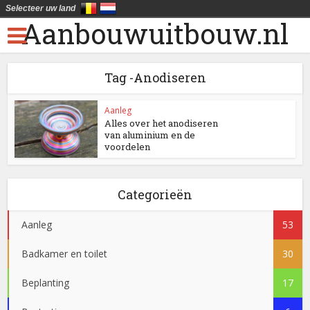
Selecteer uw land
Aanbouwuitbouw.nl
Tag -Anodiseren
Aanleg
Alles over het anodiseren
van aluminium en de
voordelen
Categorieën
Aanleg
53
Badkamer en toilet
30
Beplanting
17