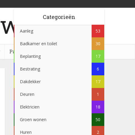
w.nl
Categorieën
Aanleg
53
Badkamer en toilet
30
g
Partner
Beplanting
17
Bestrating
6
Dakdekker
17
Deuren
1
Elektricien
18
Groen wonen
50
Huren
2