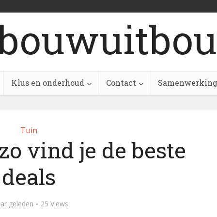
bouwuitbou
Klus en onderhoud
Contact
Samenwerkin
Tuin
zo vind je de beste
deals
aar geleden
25 Views