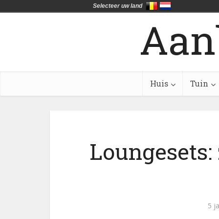
Selecteer uw land
Aan
Huis
Tuin
Loungesets: 
5 j