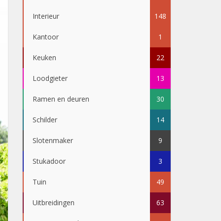
Interieur
148
Kantoor
1
Keuken
22
Loodgieter
13
Ramen en deuren
30
Schilder
14
Slotenmaker
9
Stukadoor
3
Tuin
49
Uitbreidingen
63