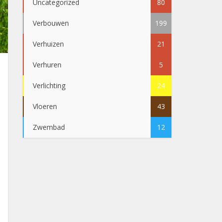
Uncategorized
80
Verbouwen
199
Verhuizen
21
Verhuren
5
Verlichting
24
Vloeren
43
Zwembad
12