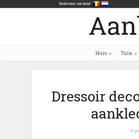
Selecteer uw land
Aan
Huis
Tuin
Dressoir deco
aankled
6 ja