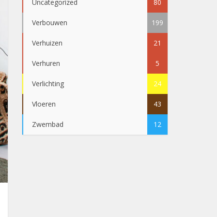
Uncategorized
80
Verbouwen
199
Verhuizen
21
Verhuren
5
Verlichting
24
Vloeren
43
Zwembad
12