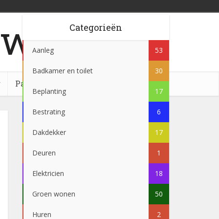
w.nl
Categorieën
Aanleg
53
Badkamer en toilet
30
g
Partner
Beplanting
17
Bestrating
6
Dakdekker
17
Deuren
1
Elektricien
18
Groen wonen
50
Huren
2