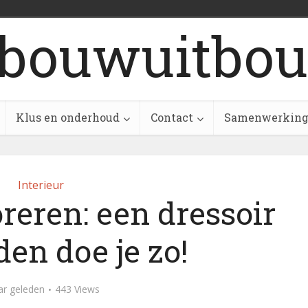
bouwuitbou
Klus en onderhoud
Contact
Samenwerkin
Interieur
reren: een dressoir
en doe je zo!
ar geleden
443 Views