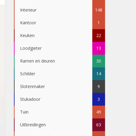
Interieur
148
Kantoor
1
Keuken
22
Loodgieter
13
Ramen en deuren
30
Schilder
14
Slotenmaker
9
Stukadoor
3
Tuin
49
Uitbreidingen
63