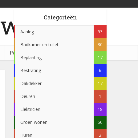
w.nl
Categorieën
Aanleg
53
Badkamer en toilet
30
g
Partner
Beplanting
17
Bestrating
6
Dakdekker
17
Deuren
1
Elektricien
18
Groen wonen
50
Huren
2