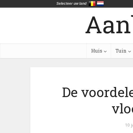
Selecteer uw land
Aan
Huis
Tuin
De voordel
vlo
10 j