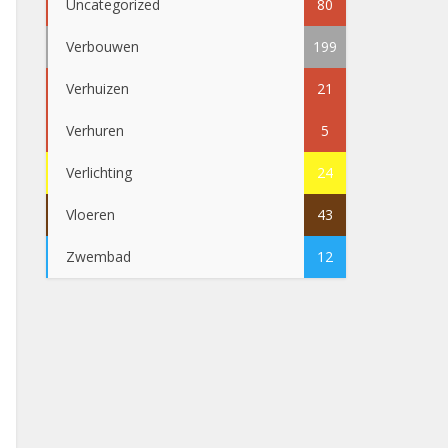
Uncategorized
80
Verbouwen
199
Verhuizen
21
Verhuren
5
Verlichting
24
Vloeren
43
Zwembad
12