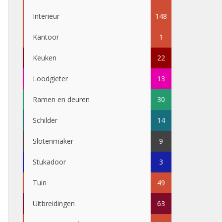
Interieur
148
Kantoor
1
Keuken
22
Loodgieter
13
Ramen en deuren
30
Schilder
14
Slotenmaker
9
Stukadoor
3
Tuin
49
Uitbreidingen
63