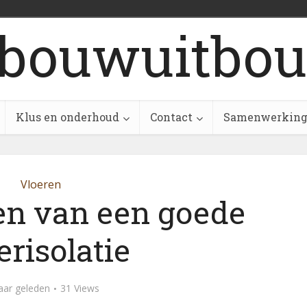
bouwuitbou
Klus en onderhoud
Contact
Samenwerkin
Vloeren
en van een goede
erisolatie
aar geleden
31 Views