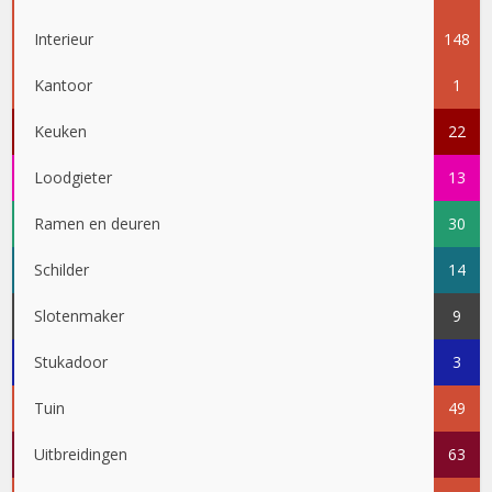
Interieur
148
Kantoor
1
Keuken
22
Loodgieter
13
Ramen en deuren
30
Schilder
14
Slotenmaker
9
Stukadoor
3
Tuin
49
Uitbreidingen
63