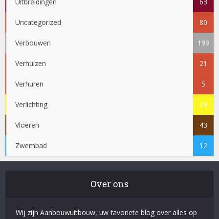
Uitbreidingen
63
Uncategorized
80
Verbouwen
199
Verhuizen
21
Verhuren
5
Verlichting
24
Vloeren
43
Zwembad
12
Over ons
Wij zijn Aanbouwuitbouw, uw favoriete blog over alles op