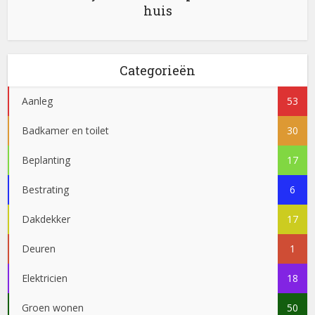
huis
Categorieën
Aanleg
53
Badkamer en toilet
30
Beplanting
17
Bestrating
6
Dakdekker
17
Deuren
1
Elektricien
18
Groen wonen
50