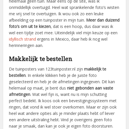
helemaal geen tuin. Maar eens op de site, was ik
onmiddellijk overtuigd. Heel wat sprankelende foto’s wisten
me vrij snel te overtuigen. Ik wou ook zo een leuke
afbeelding op een tuinposter in mijn tuin.
Meer dan duizend
foto’s om uit te kiezen
, dat is een hoop, dus daar was ik
wel een tijdje zoet mee. Uiteindelijk viel mijn keuze op een
idyllisch strand
ergens in Mexico, daar heb ik nog wel
herinneringen aan.
Makkelijk te bestellen
De tuinposters van 123tuinposter.nl zijn
makkelijk te
bestellen
. In enkele klikken heb je de juiste foto
geselecteerd en heb je de afmetingen ingegeven. Dit kan
helemaal op maat, je bent dus
niet gebonden aan vaste
afmetingen
. Wat wel fijn is, want nu is mijn schutting
perfect bedekt. Ik koos ook een bevestigingssysteem met
ringen, dat vond ik wel stoer overkomen. Maar er zijn ook
heel wat andere opties als je minder plaats hebt of liever
een andere uitstraling hebt. Vind je overigens geen foto
naar je smaak, dan kan je ook je eigen foto doorsturen.