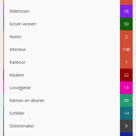
Elektricien
18
Groen wonen
50
Huren
2
Interieur
148
Kantoor
1
Keuken
22
Loodgieter
13
Ramen en deuren
30
Schilder
14
Slotenmaker
9