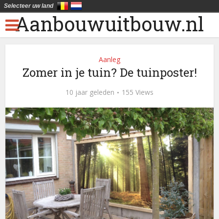
Selecteer uw land
Aanbouwuitbouw.nl
Aanleg
Zomer in je tuin? De tuinposter!
10 jaar geleden
155 Views