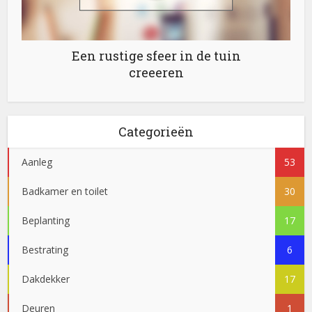
Een rustige sfeer in de tuin
creeeren
Categorieën
Aanleg
53
Badkamer en toilet
30
Beplanting
17
Bestrating
6
Dakdekker
17
Deuren
1