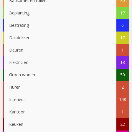
Badkamer en toilet
30
Beplanting
17
Bestrating
6
Dakdekker
17
Deuren
1
Elektricien
18
Groen wonen
50
Huren
2
Interieur
148
Kantoor
1
Keuken
22