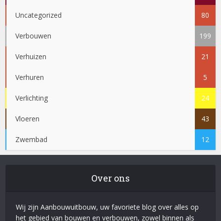
Uncategorized
80
Verbouwen
199
Verhuizen
21
Verhuren
5
Verlichting
24
Vloeren
43
Zwembad
12
Over ons
Wij zijn Aanbouwuitbouw, uw favoriete blog over alles op
het gebied van bouwen en verbouwen, zowel binnen als