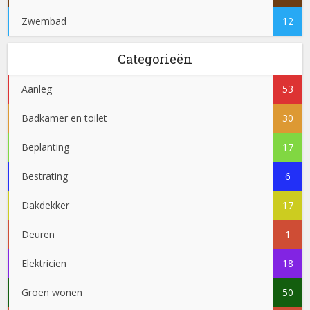
Zwembad
12
Categorieën
Aanleg
53
Badkamer en toilet
30
Beplanting
17
Bestrating
6
Dakdekker
17
Deuren
1
Elektricien
18
Groen wonen
50