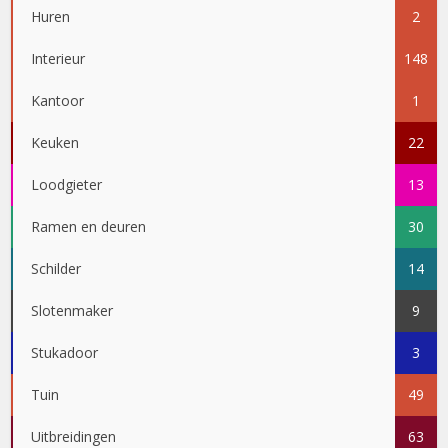
Huren
2
Interieur
148
Kantoor
1
Keuken
22
Loodgieter
13
Ramen en deuren
30
Schilder
14
Slotenmaker
9
Stukadoor
3
Tuin
49
Uitbreidingen
63