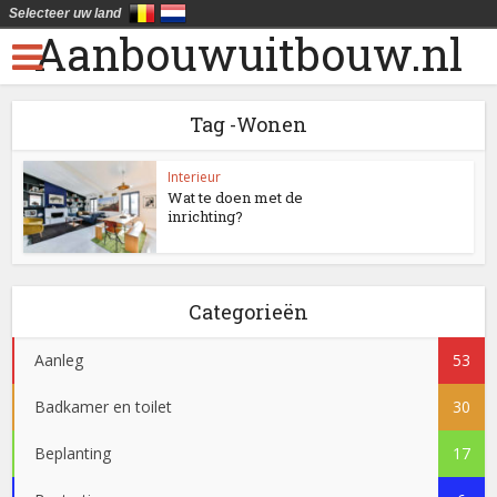
Selecteer uw land
Aanbouwuitbouw.nl
Tag -Wonen
Interieur
Wat te doen met de
inrichting?
Categorieën
Aanleg
53
Badkamer en toilet
30
Beplanting
17