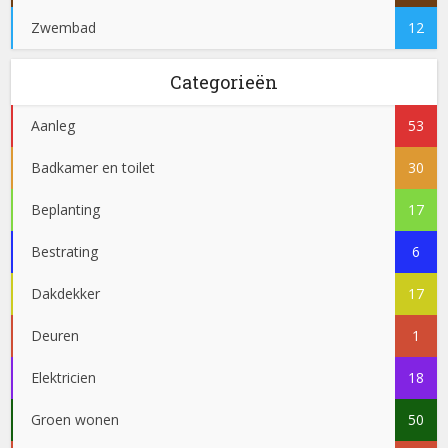
Zwembad
12
Categorieën
Aanleg
53
Badkamer en toilet
30
Beplanting
17
Bestrating
6
Dakdekker
17
Deuren
1
Elektricien
18
Groen wonen
50