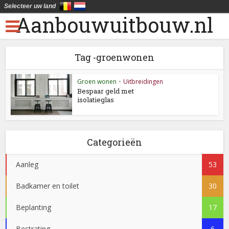
Selecteer uw land
Aanbouwuitbouw.nl
Tag -groenwonen
Groen wonen
•
Uitbreidingen
Bespaar geld met
isolatieglas
Categorieën
Aanleg
53
Badkamer en toilet
30
Beplanting
17
Bestrating
6