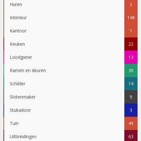
Huren
2
Interieur
148
Kantoor
1
Keuken
22
Loodgieter
13
Ramen en deuren
30
Schilder
14
Slotenmaker
9
Stukadoor
3
Tuin
49
Uitbreidingen
63