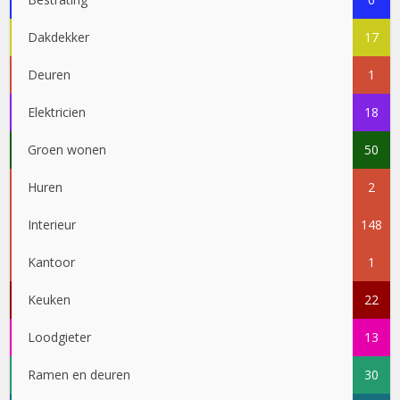
Dakdekker
17
Deuren
1
Elektricien
18
Groen wonen
50
Huren
2
Interieur
148
Kantoor
1
Keuken
22
Loodgieter
13
Ramen en deuren
30