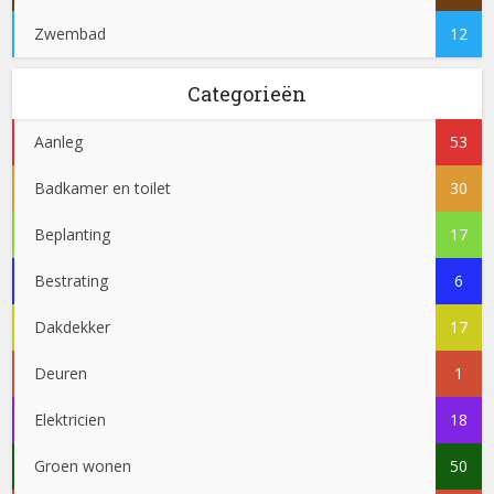
Zwembad
12
Categorieën
Aanleg
53
Badkamer en toilet
30
Beplanting
17
Bestrating
6
Dakdekker
17
Deuren
1
Elektricien
18
Groen wonen
50