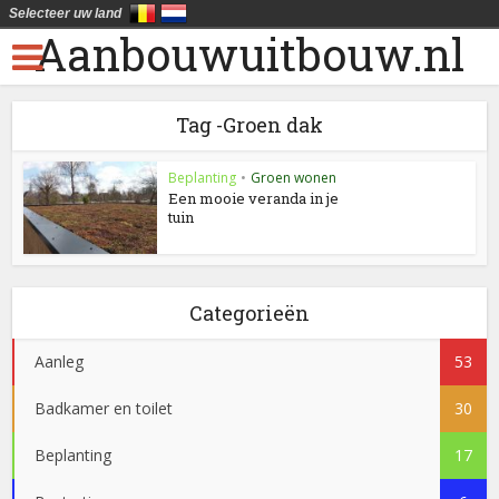
Selecteer uw land
Aanbouwuitbouw.nl
Tag -Groen dak
Beplanting
•
Groen wonen
Een mooie veranda in je
tuin
Categorieën
Aanleg
53
Badkamer en toilet
30
Beplanting
17