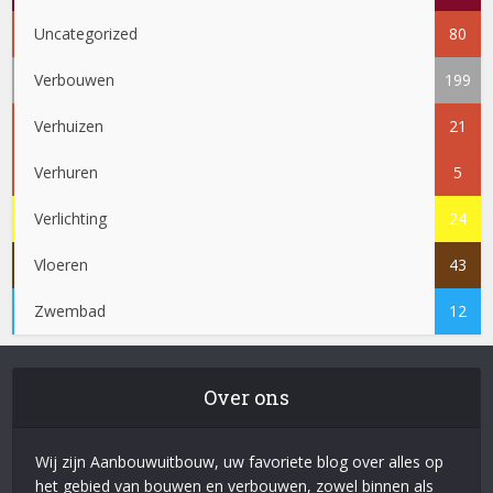
Uncategorized
80
Verbouwen
199
Verhuizen
21
Verhuren
5
Verlichting
24
Vloeren
43
Zwembad
12
Over ons
Wij zijn Aanbouwuitbouw, uw favoriete blog over alles op
het gebied van bouwen en verbouwen, zowel binnen als