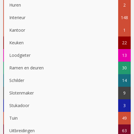
Huren
2
Interieur
148
Kantoor
1
Keuken
22
Loodgieter
13
Ramen en deuren
30
Schilder
14
Slotenmaker
9
Stukadoor
3
Tuin
49
Uitbreidingen
63