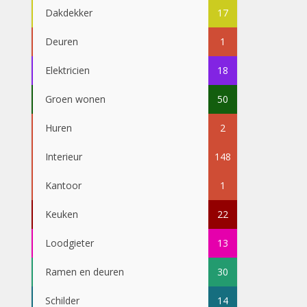
Dakdekker
17
Deuren
1
Elektricien
18
Groen wonen
50
Huren
2
Interieur
148
Kantoor
1
Keuken
22
Loodgieter
13
Ramen en deuren
30
Schilder
14