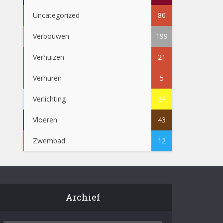
Uncategorized
80
Verbouwen
199
Verhuizen
21
Verhuren
5
Verlichting
24
Vloeren
43
Zwembad
12
Archief