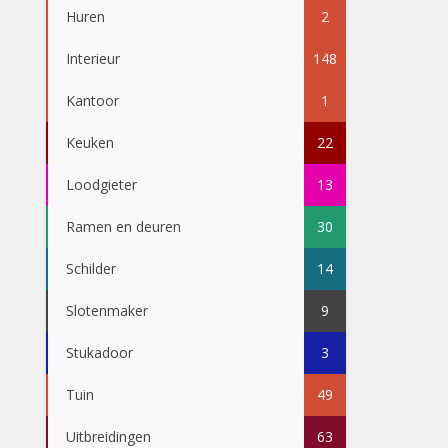
Huren
2
Interieur
148
Kantoor
1
Keuken
22
Loodgieter
13
Ramen en deuren
30
Schilder
14
Slotenmaker
9
Stukadoor
3
Tuin
49
Uitbreidingen
63