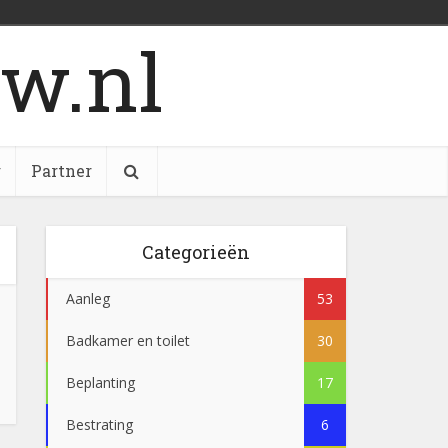
w.nl
g
Partner
Categorieën
Aanleg
53
Badkamer en toilet
30
Beplanting
17
Bestrating
6