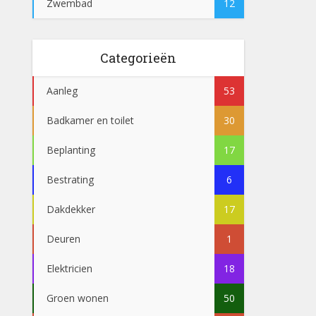
Zwembad
12
Categorieën
Aanleg
53
Badkamer en toilet
30
Beplanting
17
Bestrating
6
Dakdekker
17
Deuren
1
Elektricien
18
Groen wonen
50