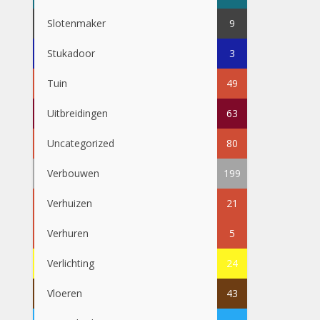
Slotenmaker
9
Stukadoor
3
Tuin
49
Uitbreidingen
63
Uncategorized
80
Verbouwen
199
Verhuizen
21
Verhuren
5
Verlichting
24
Vloeren
43