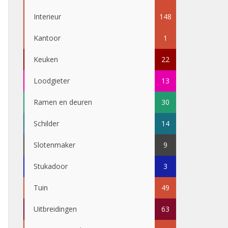
Interieur
148
Kantoor
1
Keuken
22
Loodgieter
13
Ramen en deuren
30
Schilder
14
Slotenmaker
9
Stukadoor
3
Tuin
49
Uitbreidingen
63