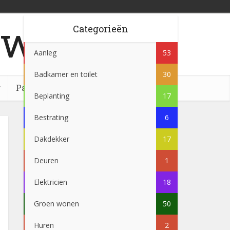
w.nl
Categorieën
Aanleg
53
Badkamer en toilet
30
g
Partner
Beplanting
17
Bestrating
6
Dakdekker
17
Deuren
1
Elektricien
18
Groen wonen
50
Huren
2