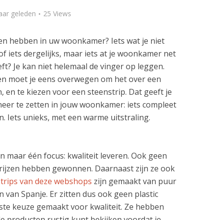
aar geleden
25 Views
llen hebben in uw woonkamer? Iets wat je niet
of iets dergelijks, maar iets at je woonkamer net
ft? Je kan niet helemaal de vinger op leggen.
ien moet je eens overwegen om het over een
 en te kiezen voor een steenstrip. Dat geeft je
neer te zetten in jouw woonkamer: iets compleet
 Iets unieks, met een warme uitstraling.
 maar één focus: kwaliteit leveren. Ook geen
prijzen hebben gewonnen. Daarnaast zijn ze ook
trips van deze webshops
zijn gemaakt van puur
en van Spanje. Er zitten dus ook geen plastic
ste keuze gemaakt voor kwaliteit. Ze hebben
e producten rustig kunt bekijken voordat je