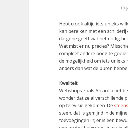
10 j
Hebt u ook altijd iets unieks wi
kan bereiken met een schilderij 
datgene geeft wat het nodig hee
Wat mist er nu precies? Missch
compleet andere boeg te gooien,
de mogelijkheid om iets unieks 
anders dan wat de buren hebben.
Kwaliteit
Webshops zoals Arcardia hebben
wonder dat ze al verschillende 
op televisie gekomen. De
steens
steen, dat is gemijnd in de mijn
toevoegingen in; er is een bewu
een grote showroom, waar je all