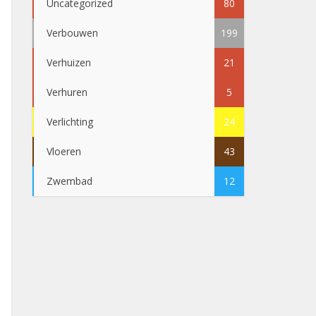
Uncategorized
80
Verbouwen
199
Verhuizen
21
Verhuren
5
Verlichting
24
Vloeren
43
Zwembad
12