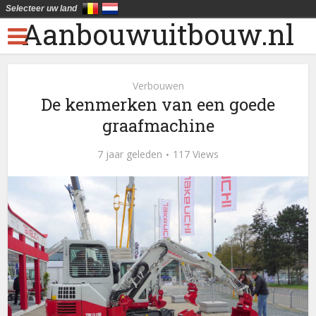
Selecteer uw land
Aanbouwuitbouw.nl
Verbouwen
De kenmerken van een goede
graafmachine
7 jaar geleden
117 Views