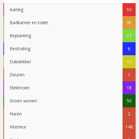
Aanleg
53
Badkamer en toilet
30
Beplanting
17
Bestrating
6
Dakdekker
17
Deuren
1
Elektricien
18
Groen wonen
50
Huren
2
Interieur
148