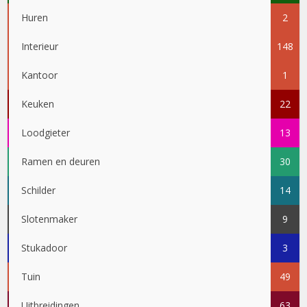
Huren
2
Interieur
148
Kantoor
1
Keuken
22
Loodgieter
13
Ramen en deuren
30
Schilder
14
Slotenmaker
9
Stukadoor
3
Tuin
49
Uitbreidingen
63