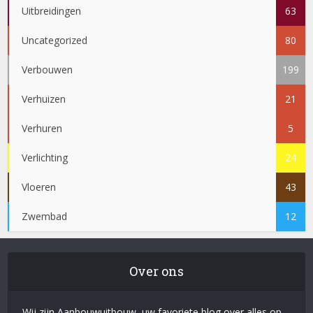
Uitbreidingen
63
Uncategorized
80
Verbouwen
199
Verhuizen
21
Verhuren
5
Verlichting
24
Vloeren
43
Zwembad
12
Over ons
Wij zijn Aanbouwuitbouw, uw favoriete blog over alles op