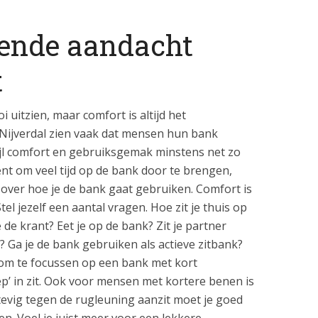
ende aandacht
t
 uitzien, maar comfort is altijd het
Nijverdal zien vaak dat mensen hun bank
ijl comfort en gebruiksgemak minstens net zo
bent om veel tijd op de bank door te brengen,
 over hoe je de bank gaat gebruiken. Comfort is
Stel jezelf een aantal vragen. Hoe zit je thuis op
je de krant? Eet je op de bank? Zit je partner
bij? Ga je de bank gebruiken als actieve zitbank?
 om te focussen op een bank met kort
diep’ in zit. Ook voor mensen met kortere benen is
stevig tegen de rugleuning aanzit moet je goed
n. Voel je juist meer voor een lekkere