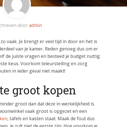
chreven door
admin
o vaak. Je brengt er veel tijd in door en het is
derdeel van je kamer. Reden genoeg dus om er
elf de juiste vragen en besteed je budget nuttig.
beste keus. Voorkom teleurstelling en zorg
uten in ieder geval niet maakt!
te groot kopen
minder groot dan dat deze in werkelijkheid is.
woonwinkel vaak groot is opgezet en een
nken
, tafels en kasten staat. Maak de fout dus
en, je zult niet de eerste zijn. Hoe voorkom je