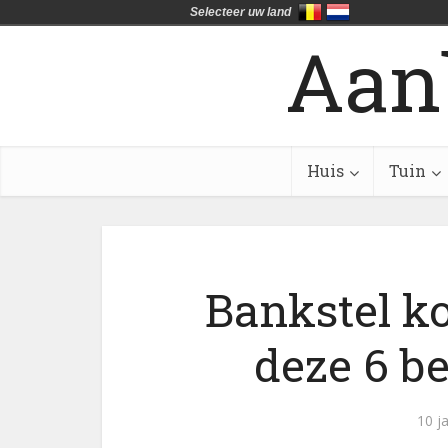
Selecteer uw land
Aan
Huis
Tuin
Bankstel k
deze 6 b
10 j