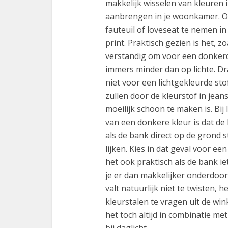
makkelijk wisselen van kleuren
aanbrengen in je woonkamer. O
fauteuil of loveseat te nemen i
print. Praktisch gezien is het, z
verstandig om voor een donkerde
immers minder dan op lichte. D
niet voor een lichtgekleurde stof
zullen door de kleurstof in jea
moeilijk schoon te maken is. Bij
van een donkere kleur is dat de
als de bank direct op de grond 
lijken. Kies in dat geval voor e
het ook praktisch als de bank i
je er dan makkelijker onderdoor 
valt natuurlijk niet te twisten, h
kleurstalen te vragen uit de wi
het toch altijd in combinatie met
bij daglicht.