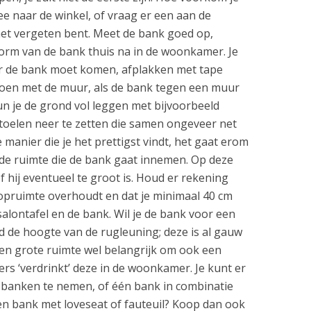
ee naar de winkel, of vraag er een aan de
het vergeten bent. Meet de bank goed op,
vorm van de bank thuis na in de woonkamer. Je
r de bank moet komen, afplakken met tape
 doen met de muur, als de bank tegen een muur
n je de grond vol leggen met bijvoorbeeld
stoelen neer te zetten die samen ongeveer net
e manier die je het prettigst vindt, het gaat erom
n de ruimte die de bank gaat innemen. Op deze
 hij eventueel te groot is. Houd er rekening
oopruimte overhoudt en dat je minimaal 40 cm
lontafel en de bank. Wil je de bank voor een
 de hoogte van de rugleuning; deze is al gauw
 een grote ruimte wel belangrijk om ook een
ers ‘verdrinkt’ deze in de woonkamer. Je kunt er
 banken te nemen, of één bank in combinatie
een bank met loveseat of fauteuil? Koop dan ook