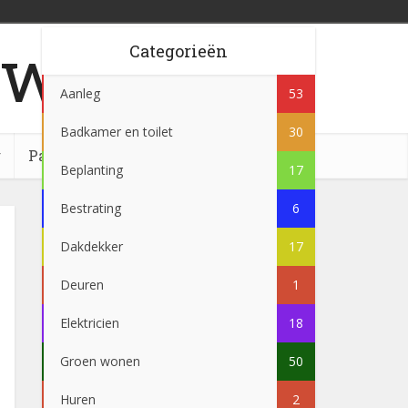
w.nl
Categorieën
Aanleg
53
Badkamer en toilet
30
g
Partner
Beplanting
17
Bestrating
6
Dakdekker
17
Deuren
1
Elektricien
18
Groen wonen
50
Huren
2