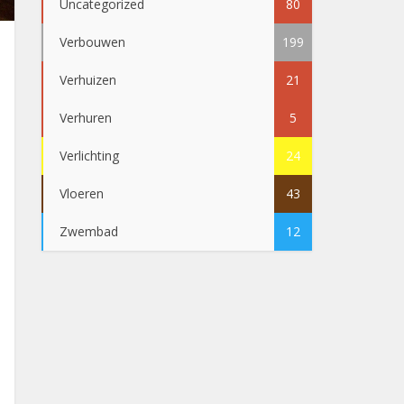
Uncategorized
80
Verbouwen
199
Verhuizen
21
Verhuren
5
Verlichting
24
Vloeren
43
Zwembad
12