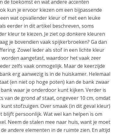
 in de toekomst en wat andere accenten
ok kun je ervoor kiezen om een bijpassende
n een wat opvallender kleur of met een leuke
oals eerder in dit artikel beschreven, soms
r kleur te kiezen. Je ziet op donkere kleuren
raag je bovendien vaak spijkerbroeken? Ga dan
fering. Zowel leder als stof in een lichte kleur
ns worden aangetast, waardoor het vaak zeer
 leder zelfs vaak onmogelijk. Maar de keerzijde
 bank erg aanwezig is in de huiskamer. Helemaal
staat (en niet op hoge poten) kan de bank zwaar
en bank waar je onderdoor kunt kijken. Verder is
ets van de grond af staat, ongeveer 10 cm, omdat
kunt stofzuigen. Over smaak (in dit geval kleur)
et blijft persoonlijk. Wat wel kan helpen is om
nkel. Neem de stalen mee naar huis, want je moet
 de andere elementen in de ruimte zien. En altijd