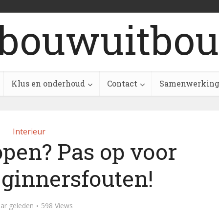
bouwuitbou
Klus en onderhoud
Contact
Samenwerkin
Interieur
open? Pas op voor
eginnersfouten!
aar geleden
598 Views