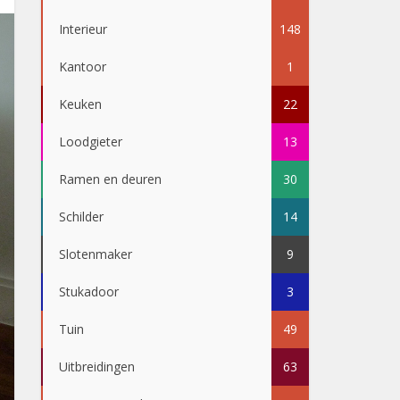
Interieur
148
Kantoor
1
Keuken
22
Loodgieter
13
Ramen en deuren
30
Schilder
14
Slotenmaker
9
Stukadoor
3
Tuin
49
Uitbreidingen
63